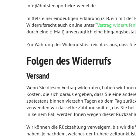
Rheumatologische Erkrankungen
info@holstenapotheke-wedel.de
Blut, Krebs und Infektionen
mittels einer eindeutigen Erklärung (z. B. ein mit der
Widerrufsrecht auch online unter
“Vertrag widerrufen
Haut, Haare und Nägel
durch eine E-Mail) unverzüglich eine Eingangsbestä
Psychische Erkrankungen
Zur Wahrung der Widerrufsfrist reicht es aus, dass Si
Folgen des Widerrufs
Neurologie
Schmerz- und Schlafmedizin
Versand
Frauenkrankheiten
Wenn Sie diesen Vertrag widerrufen, haben wir Ihnen
Kosten, die sich daraus ergeben, dass Sie eine ande
Männerkrankheiten
spätestens binnen vierzehn Tagen ab dem Tag zurückz
verwenden wir dasselbe Zahlungsmittel, das Sie bei 
in keinem Fall werden Ihnen wegen dieser Rückzahl
Wir können die Rückzahlung verweigern, bis wir die
haben, je nachdem, welches der frühere Zeitpunkt is