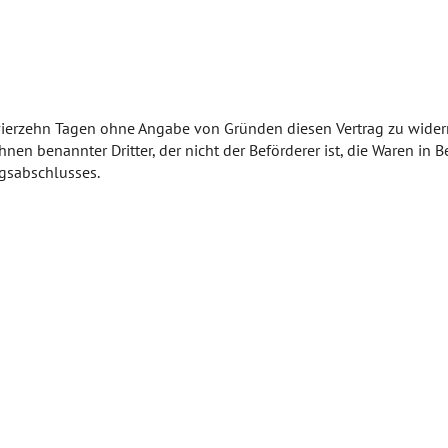
Schwangerschaft
Geburt und Stillzeit
Kinderkrankheiten
ierzehn Tagen ohne Angabe von Gründen diesen Vertrag zu widerruf
nen benannter Dritter, der nicht der Beförderer ist, die Waren in
gsabschlusses.