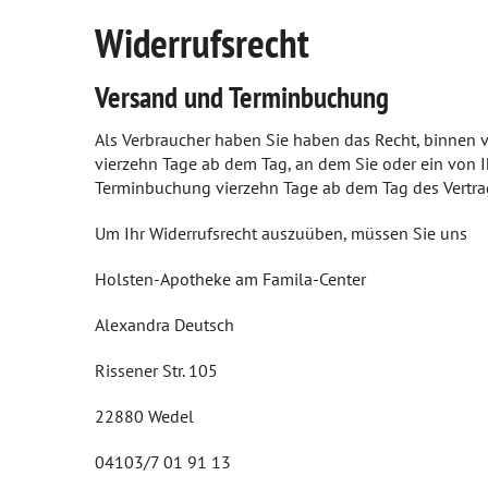
Reservierung
Sexualmedizin
Widerrufsrecht
Notdienst
Ästhetische Chirurgie
Versand und Terminbuchung
Beipackzettelsuche
Augen
Als Verbraucher haben Sie haben das Recht, binnen v
IGel-Check A-Z
Zähne und Kiefer
vierzehn Tage ab dem Tag, an dem Sie oder ein von Ih
Terminbuchung vierzehn Tage ab dem Tag des Vertra
Laborwerte A-Z
HNO, Atemwege und Lunge
Um Ihr Widerrufsrecht auszuüben, müssen Sie uns
Reiseimpfungen A-Z
Magen und Darm
Holsten-Apotheke am Famila-Center
Notfälle A-Z
Herz, Gefäße, Kreislauf
Alexandra Deutsch
Nahrungsergänzungsmittel A-Z
Stoffwechsel
Rissener Str. 105
Heilpflanzen A-Z
Nieren und Harnwege
22880 Wedel
Orthopädie und Unfallmedizin
04103/7 01 91 13